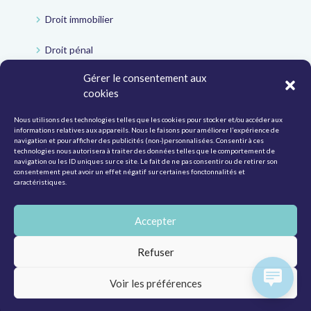
Droit immobilier
Droit pénal
Gérer le consentement aux
Droit administratif
cookies
Droit social
Nous utilisons des technologies telles que les cookies pour stocker et/ou accéder aux
informations relatives aux appareils. Nous le faisons pour améliorer l’expérience de
Droit de la responsabilité civile
navigation et pour afficher des publicités (non-)personnalisées. Consentir à ces
technologies nous autorisera à traiter des données telles que le comportement de
navigation ou les ID uniques sur ce site. Le fait de ne pas consentir ou de retirer son
Droit de la circulation routière
consentement peut avoir un effet négatif sur certaines fonctonnalités et
caractéristiques.
Recouvrement de créances
Accepter
Refuser
© Victor law |
Politique de protection de la vie privée
|
CGV
Voir les préférences