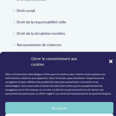
Droit social
Droit de la responsabilité civile
Droit de la circulation routière
Recouvrement de créances
Gérer le consentement aux
cookies
© Victor law |
Politique de protection de la vie privée
|
CGV
Nous utilisons des technologies telles que les cookies pour stocker et/ou accéder aux
informations relatives aux appareils. Nous le faisons pour améliorer l’expérience de
navigation et pour afficher des publicités (non-)personnalisées. Consentir à ces
technologies nous autorisera à traiter des données telles que le comportement de
navigation ou les ID uniques sur ce site. Le fait de ne pas consentir ou de retirer son
consentement peut avoir un effet négatif sur certaines fonctonnalités et caractéristiques.
Accepter