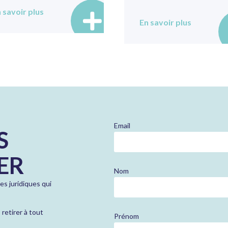
 savoir plus
En savoir plus
Email
S
ER
Nom
es juridiques qui
retirer à tout
Prénom