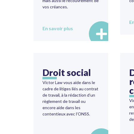
mais aussi le recouvrement de
co
vos créances.
En
En savoir plus
Droit social
D
r
Victor Law vous aide dans le
c
cadre de litiges liés au contrat
de travail, à la rédaction d’un
Vi
règlement de travail ou
en
encore aide dans les
re
contentieux avec l’ONSS.
de