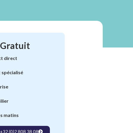
 Gratuit
t direct
 spécialisé
rise
lier
es matins
+32 (0)2 808 38 08