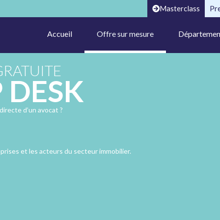
Masterclass
Pr
Accueil
Offre sur mesure
Départemen
GRATUITE
P DESK
directe d’un avocat ?
rises et les acteurs du secteur immobilier.